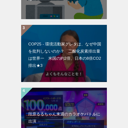
COP25 - 環境活動家グレタは、なぜ中国
を批判しないのか？ 二酸化炭素排出量
は世界一 米国の約2倍、日本の8倍CO2
排出★3
段原るるちゃん来週のカラオケバトルに
出演