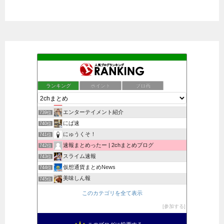
ふう速にゅーす-風の便り-
735位
ワクテカちゃんねる
736位
ランキング
ポイント
ブロ画
おすすめトレンド
737位
NIN-GAME速報
738位
エンターテイメント紹介
739位
にぱ速
740位
にゅうくそ！
741位
速報まとめったー | 2chまとめブログ
742位
スライム速報
743位
仮想通貨まとめNews
744位
美味しん報
745位
ランキング 2.5ch
746位
このカテゴリを全て表示
あげ速
747位
参加する
きんちゃんねる
748位
きなこの徒然紀行
749位