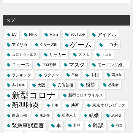
タグ
PS5
アイドル
NHK
YouTube
EV
ゲーム
コロナ
アメリカ
クルーズ船
コロナウィルス
サッカー
スマホ
トヨタ
マスク
ニュース
モーニング娘。
プロ野球
中国
ランキング
ワクチン
不倫
写真集
感染
大阪
安倍首相
吉村知事
感染者
新型コロナ
新型コロナウイルス
新型肺炎
映画
東京オリンピック
日本
結婚
東京五輪
松本人志
東京都
給付金
緊急事態宣言
雑談
車
野球
韓国