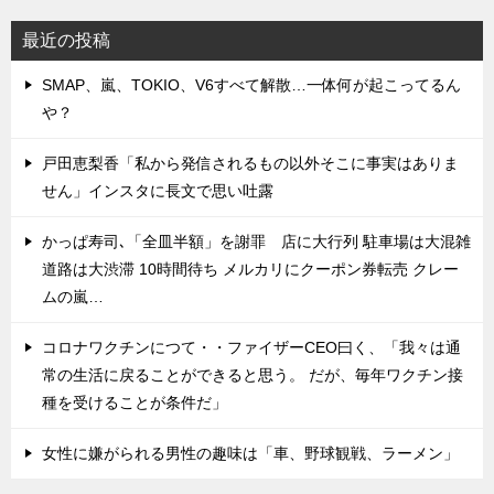
最近の投稿
SMAP、嵐、TOKIO、V6すべて解散…一体何が起こってるん
や？
戸田恵梨香「私から発信されるもの以外そこに事実はありま
せん」インスタに長文で思い吐露
かっぱ寿司､「全皿半額」を謝罪 店に大行列 駐車場は大混雑
道路は大渋滞 10時間待ち メルカリにクーポン券転売 クレー
ムの嵐…
コロナワクチンにつて・・ファイザーCEO曰く、「我々は通
常の生活に戻ることができると思う。 だが、毎年ワクチン接
種を受けることが条件だ」
女性に嫌がられる男性の趣味は「車、野球観戦、ラーメン」