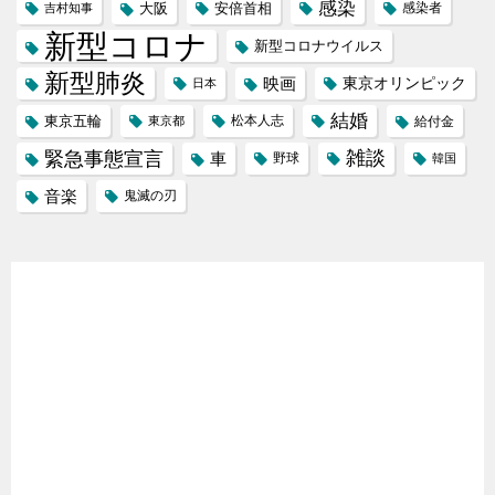
感染
大阪
安倍首相
吉村知事
感染者
新型コロナ
新型コロナウイルス
新型肺炎
映画
東京オリンピック
日本
結婚
東京五輪
松本人志
東京都
給付金
緊急事態宣言
雑談
車
野球
韓国
音楽
鬼滅の刃