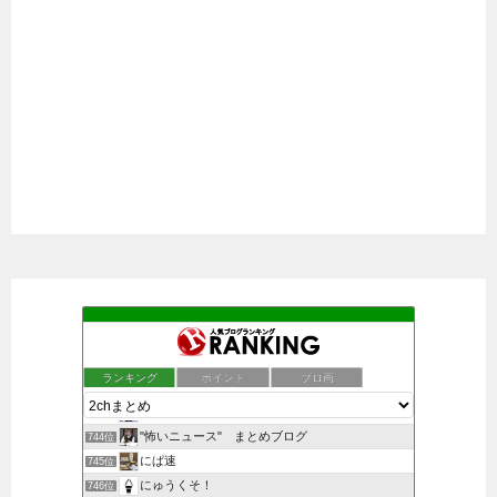
おすすめトレンド
740位
エンターテイメント紹介
741位
ランキング
ポイント
ブロ画
NIN-GAME速報
742位
Celebrity diary
743位
"怖いニュース" まとめブログ
744位
にぱ速
745位
にゅうくそ！
746位