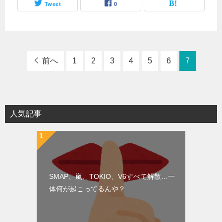
Tweet
0
前へ
1
2
3
4
5
6
7
人気記事
SMAP、嵐、TOKIO、V6すべて解散…一
体何が起こってるんや？