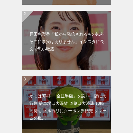
戸田恵梨香「私から発信されるもの以外
そこに事実はありません」インスタに長
文で思い吐露
かっぱ寿司､「全皿半額」を謝罪 店に大
行列 駐車場は大混雑 道路は大渋滞 10時
間待ち メルカリにクーポン券転売 クレー
ムの嵐…