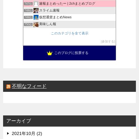
速報まとめったー | 2chまとめブログ
747位
スライム速報
748位
仮想通貨まとめNews
749位
美味しん報
750位
ランキング 2.5ch
751位
このカテゴリを全て表示
あげ速
752位
参加する
きんちゃんねる
753位
きなこの徒然紀行
754位
このブログに投票する
不明なフィード
アーカイブ
2021年10月 (2)