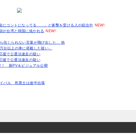
全にコントになってる……」と衝撃を受ける人が続出中
NEW!
額が台湾と韓国に抜かれる
NEW!
ら信じられない言葉が飛び出した… 他
1万台以上の車に搭載した疑い」
応援で公選法違反の疑い
応援で公選法違反の疑い
決定！ 新PV＆ビジュアル公開
エイバル 乾貴士は途中出場