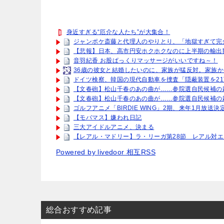
身近すぎる“厄介な人たち”が大集合！
ジャンポケ斎藤と代理人のやりとり、「地獄すぎて完
【悲報】日本、高市円安ホクホクなのに上半期の輸出
音羽紀香 お股ぱっくりマッサージがいいですね～！
36歳の彼女と結婚したいのに、家族が猛反対。家族か
ドイツ検察、韓国の現代自動車を捜査「隠蔽装置を2
【文春砲】松山千春のあの曲が……参院選自民候補の
【文春砲】松山千春のあの曲が……参院選自民候補の
ゴルフアニメ「BIRDIE WING」2期、来年1月放送
【モバマス】嫌われ日記
三大アイドルアニメ、決まる
【レアル・マドリー】ラ・リーガ第28節 レアル対
Powered by livedoor 相互RSS
総合おすすめ記事