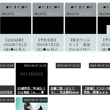
0
0
0
0
0
0
0
0
0
0
2022/7/1
2022/7/1
2022/7/1
2022/6
【試合結果】
【予告先発】
【東京ヴェル
【予
2022年7月1日
2022年7月2日
ディ】「東国
202
(金)◆vs 巨人
(土)◆vs 巨人
のルカクｷﾀー
(金)
13回戦 (マツ
14回戦 (マツ
」左利きの
13回
ダスタジアム)
ダスタジアム)
187cm90kg
ダス
東京国際大
8-07 13:39
2026-08-07 13:35
2026-08-07 13:33
2026-08-07 13:
掲載サイト「ず
掲載サイト「ず
掲載
FW佐川洸介の
っとこいぐみ」
っとこいぐみ」
っと
来季加入内定
を発表
「サ
ポーターの皆
さんと勝利を
20歳男性「年金払う
佐藤二朗（さとじ
【画像】ドスケベ
分かち合える
HUNTER
のは無駄！w」→事
ろ）、完全勝利www
育祭、開幕ｗｗｗ
ように」
ル全然関
故で手足切断、障害
てない？
8-07 13:20
年金一生貰えないと
2026-08-07 13:13
はなんだっ
知り泣く
掲載サイト「J２
サッカー通信」