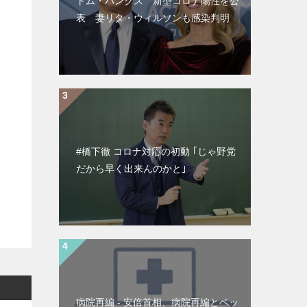
トム・ハンクス 新型コロナ陽性を公
表 妻リタ・ウィルソンも感染判明
#橋下徹 コロナ対応の初動 ｢じゃ野党
だから早く出来んのかと｣
病院再編 - 安倍首相、病院再編とベッ