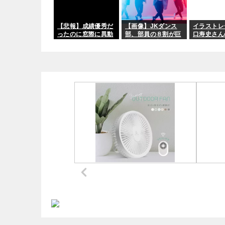
【悲報】成績優秀だ
【画像】JKダンス
イラストレ
ったのに窓際に異動
部、部員の８割が巨
口寿史さん
したんだが
乳のムホホ部だった
www