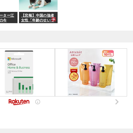
ーター江
【悲報】中国の強者
の今
女性「年齢のせいで
誰も私と結婚してく
れない！！」⇒ (※
画像あり)