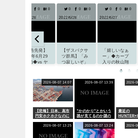
0
0
0
0
0
0
0
0
0
2022/6/28
2022/6/28
2022/6/27
【予告先発】
【ザスパクサ
「嬉しいなぁ
2022年6月29
ツ群馬】「み
ー」◆カープ
日(水)◆vs ヤ
つ寂しいぞ」
入りの秋山翔
クルト 11回戦
DF光永祐也が
吾を鈴木誠也
(マツダスタジ
関東1部
が歓迎！古巣
アム)
VONDS市原
への入団に
2026-08-07 14:07
2026-08-07 13:39
2026-0
FCに期限付き
「暴れてくだ
掲載サイト「ず
移籍すること
さい」とのお
っとこいぐみ」
を発表「選手
願いも
として前向き
掲載サイト「ず
にチャレンジ
【悲報】日本、高市
”かのかり”とかいう
最近の
っとこいぐみ」
をしていきた
円安ホクホクなのに
誰が見てるのか謎の
HUNTER×
い」
上半期の輸出額が台
漫画www
、フィジカ
湾と韓国に抜かれる
2026-08-07 13:25
2026-08-07 13:24
係なくなっ
2026-0
GIの修業
掲載サイト「J２
たのか？
サッカー通信」