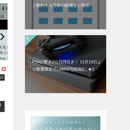
ド数約１３万床の削減など指示
0
0
0
0
0
0
0
0
0
0
/30
2022/6/30
2022/6/29
2022/6/29
告先発】
【Jリーグ】
【試合結果】
【J1】神戸
2年7月1日
「チャント解
2022年6月29
「難しい時期
◆vs 巨人
禁きたー」声
日(水)◆vs ヤ
に来てくれて
PS4が驚きの1万円引き！ 12月19日よ
戦 (マツ
出し応援の検
クルト 11回戦
感謝」鳥栖
り数量限定で19980円[税抜]に ★2
タジアム)
証試合を追加
(マツダスタジ
MF飯野七聖
発表
J2では
アム)
完全移籍で獲
33
サイト「ず
山形vs町田な
得したことを
こいぐみ」
掲載サイト「ず
ど4試合追加
発表
新潟の
っとこいぐみ」
下部組織出身
掲載サイト「J２
群馬でもプレ
サッカー通信」
ー「苦しい状
体
況でも チー
の為に走って
闘います」
掲載サイト「J