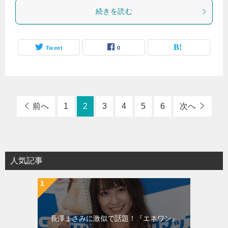
続きを読む
Tweet
0
前へ
1
2
3
4
5
6
次へ
人気記事
長澤まさみに激似で話題！『エネワン』