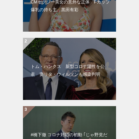
CMセクシー美女の意外な正体 Fカップ
爆乳の持ち主、黒田有彩
トム・ハンクス 新型コロナ陽性を公
表 妻リタ・ウィルソンも感染判明
#橋下徹 コロナ対応の初動 ｢じゃ野党だ