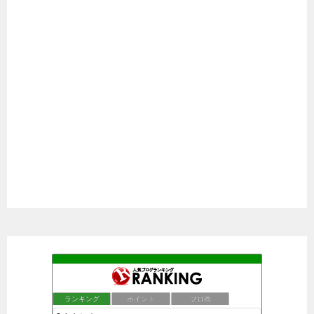
ひよこ缶詰
757位
2ちゃんねるできゅんきゅん
758位
ランキング
ポイント
ブロ画
流星VIP
759位