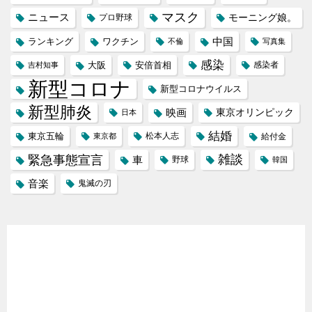
マスク
ニュース
モーニング娘。
プロ野球
中国
ランキング
ワクチン
不倫
写真集
感染
大阪
安倍首相
吉村知事
感染者
新型コロナ
新型コロナウイルス
新型肺炎
映画
東京オリンピック
日本
結婚
東京五輪
松本人志
東京都
給付金
緊急事態宣言
雑談
車
野球
韓国
音楽
鬼滅の刃