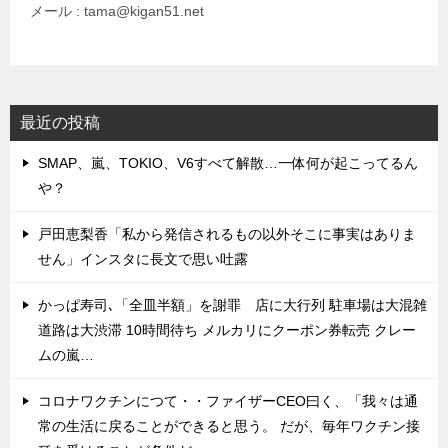
メール : tama@kigan51.net
最近の投稿
SMAP、嵐、TOKIO、V6すべて解散…一体何が起こってるん
や？
戸田恵梨香「私から発信されるもの以外そこに事実はありま
せん」インスタに長文で思い吐露
かっぱ寿司､「全皿半額」を謝罪 店に大行列 駐車場は大混雑
道路は大渋滞 10時間待ち メルカリにクーポン券転売 クレー
ムの嵐…
コロナワクチンにつて・・ファイザーCEO曰く、「我々は通
常の生活に戻ることができると思う。 だが、毎年ワクチン接