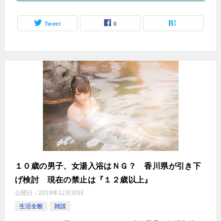
Tweet
0
１０歳の男子、女湯入浴はＮＧ？ 香川県が引き下
げ検討 現在の禁止は『１２歳以上』
公開日：
2019年12月30日
生活全般
雑談