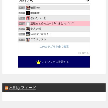
あなたもブログを読んでアフィリエイトで稼ぎませんかせんか
760位
映画.net
761位
nanjpost
762位
恋ねたねっと
763位
速報まとめったー | 2chまとめブログ
764位
美人速報
765位
New保守宣言！！
766位
グラドリスト
767位
これからのことまとめ
768位
このカテゴリを全て表示
芸能・エンタメNews
769位
参加する
ミラ速@まとめ
770位
ふた速報
771位
このブログに投票する
不明なフィード