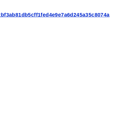
1b2bf3ab81db5cff1fed4e9e7a6d245a35c8074a