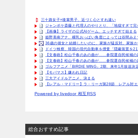
三十路女子×後輩男子、近づく心とすれ違い
ジャンポケ斎藤と代理人のやりとり、「地獄すぎて完
【画像】ライザの公式AIゲーム、エッチすぎて始まる
姫野美南アナ、横乳おっぱい角度によっては谷間みえ
36歳の彼女と結婚したいのに、家族が猛反対。家族か
ドイツ検察、韓国の現代自動車を捜査「隠蔽装置を2
【文春砲】松山千春のあの曲が……参院選自民候補の
【文春砲】松山千春のあの曲が……参院選自民候補の
ゴルフアニメ「BIRDIE WING」2期、来年1月放送
【モバマス】嫌われ日記
三大アイドルアニメ、決まる
【レアル・マドリー】ラ・リーガ第28節 レアル対
Powered by livedoor 相互RSS
総合おすすめ記事