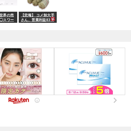
世界の売
【悲報】 コメ卸大手
◯スワー
さん、営業利益83％
と割合」
減 高値で買い込んだ
なはずは
米が売れず「損切り
上位なは
祭り」開幕へ
れ