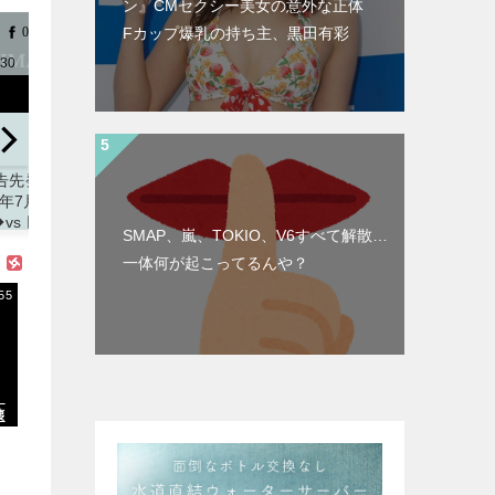
ン』CMセクシー美女の意外な正体
Fカップ爆乳の持ち主、黒田有彩
0
0
0
0
0
0
0
0
0
0
2022/6/30
2022/6/29
2022/6/29
2022/6/2
【Jリーグ】
【試合結果】
【J1】神戸
【予告
「チャント解
2022年6月29
「難しい時期
2022
禁きたー」声
日(水)◆vs ヤ
に来てくれて
日(水)
SMAP、嵐、TOKIO、V6すべて解散…
出し応援の検
クルト 11回戦
感謝」鳥栖
クルト
一体何が起こってるんや？
証試合を追加
(マツダスタジ
MF飯野七聖を
(マツ
発表
J2では
アム)
完全移籍で獲
アム)
55
山形vs町田な
得したことを
掲載サイト「ず
掲載サ
ど4試合追加
発表
新潟の
っとこいぐみ」
っとこ
下部組織出身
掲載サイト「J２
群馬でもプレ
サッカー通信」
ー「苦しい状
、
況でも チーム
壊
の為に走って
闘います」
掲載サイト「J２