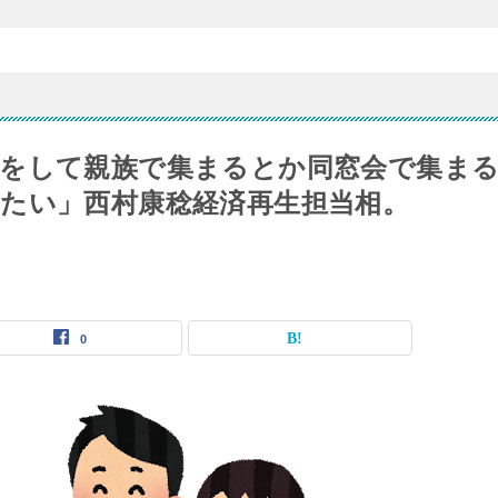
をして親族で集まるとか同窓会で集ま
たい」西村康稔経済再生担当相。
0