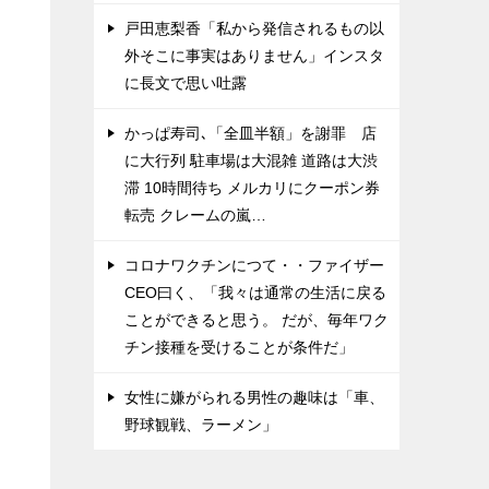
戸田恵梨香「私から発信されるもの以
外そこに事実はありません」インスタ
に長文で思い吐露
かっぱ寿司､「全皿半額」を謝罪 店
に大行列 駐車場は大混雑 道路は大渋
滞 10時間待ち メルカリにクーポン券
転売 クレームの嵐…
コロナワクチンにつて・・ファイザー
CEO曰く、「我々は通常の生活に戻る
ことができると思う。 だが、毎年ワク
チン接種を受けることが条件だ」
女性に嫌がられる男性の趣味は「車、
野球観戦、ラーメン」