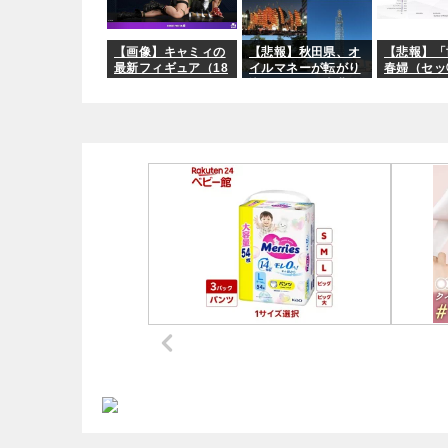
「ワシらが広島県民
じゃ」
【画像】キャミィの
【悲報】秋田県、オ
【悲報】「
最新フィギュア（18
イルマネーが転がり
春婦（セッ
万8000円）、ガチ
込んでガチで東北最
カー）の数
で作り込みがエグす
強へ
反論「そん
ぎる
ない日本は
ずだ」←こ