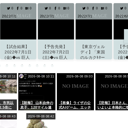
0
0
0
0
0
0
0
0
0
0
2022/7/1
2022/7/1
2022/6/30
】
【予告先発】
【東京ヴェル
【予告先発】
1日
2022年7月2日
ディ】「東国
2022年7月1日
巨人
(土)◆vs 巨人
のルカクｷﾀー
(金)◆vs 巨人
ツ
14回戦 (マツ
」左利きの
13回戦 (マツ
ム)
ダスタジアム)
187cm90kg
ダスタジアム)
東京国際大
8-08 10:11
2026-08-08 10:11
2026-08-08 09:03
2026-08-08 08:
ず
掲載サイト「ず
掲載サイト「ず
FW佐川洸介の
」
っとこいぐみ」
っとこいぐみ」
来季加入内定
を発表
「サ
ポーターの皆
さんと勝利を
、市民以
【朗報】 山本由伸の
【画像】ライザの公
【悲報】日本さん
分かち合える
.5倍に
息子、120マイル連
式AIゲーム、エッチ
いよいよ本格的に
ように」
 入城者
発 メジャー球団も注
すぎて始まる
れるwww
期比
8-08 08:43
目
2026-08-08 08:42
人減、収入は
掲載サイト「J２
.1倍に
サッカー通信」