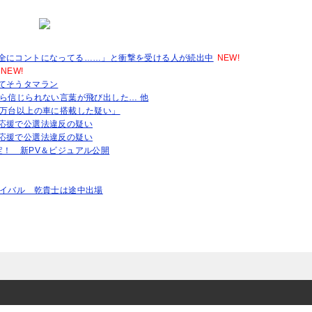
全にコントになってる……」と衝撃を受ける人が続出中
NEW!
NEW!
てそうタマラン
ら信じられない言葉が飛び出した… 他
1万台以上の車に搭載した疑い」
応援で公選法違反の疑い
応援で公選法違反の疑い
決定！ 新PV＆ビジュアル公開
エイバル 乾貴士は途中出場