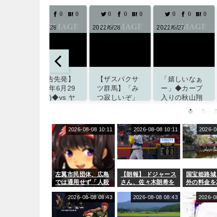
0
0
0
0
0
0
0
0
2022/6/28
2022/6/27
2022/7/1
【ザスパクサ
「嬉しいなぁ
【試合結果
ツ群馬】「み
ー」◆カープ
2022年7月
つ寂しいぞ」
入りの秋山翔
(金)◆vs 
DF光永祐也が
吾を鈴木誠也
13回戦 (マ
関東1部
が歓迎！古巣
ダスタジア
VONDS市原
への入団に
2026-08-08 10:11
2026-08-08 10:11
2026-0
掲載サイト「
FCに期限付き
「暴れてくだ
っとこいぐみ
移籍すること
さい」とのお
を発表「選手
願いも
として前向き
掲載サイト「ず
にチャレンジ
左翼市民団体、広島
【朗報】 ドジャース
国宝姫路城
っとこいぐみ」
をしていきた
では通用せず「人殺
さん、佐々木朗希を
外の料金を2
い」
しの汚い足で広島の
ものにしてしまうｗ
した結果 →
土を踏むな！」→広
2026-08-08 08:43
ｗｗｗｗｗｗｗ
2026-08-08 08:43
数、前年同
2026-0
島県民「お前らの方
92,000
掲載サイト「J２
が汚いんじゃ！」
前年同期比2
サッカー通信」