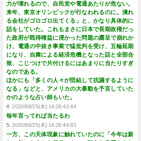
力が壊れるので、自民党や電通あたりが危ない。
来年、東京オリンピックが行なわれるのに。潰れ
る会社がゴロゴロ出てくる」と、かなり具体的に
話をしていた。これもまさに日本で長期政権だっ
た政府が既得権益に浸かった問題の露呈で崩れか
け、電通の中抜き事業で猛批判を受け、五輪延期
になり、自粛による経済危機となった話と全部合
致、こじつけで片付けるにはあまりに当たりすぎ
なのである。
ほかにも「多くの人々が団結して抗議するように
なる」などと、アメリカの大暴動を予言していた
かのような占い師もいた。
4:
2020/06/25(木) 14:26:42.44
毎年言ってれば当たるわ
5:
2020/06/25(木) 14:26:44.83
一方、この天体現象に触れていたのに「今年は新