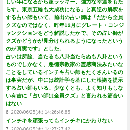
しい年になるから超ラッキー、強力な幸運をもた
らす。東京五輪も大成功になる」と真逆の解釈を
する占い師もいて、前出の占い師は「だから全員
クズなのではなく、昨年12月にグレート・コンジ
ャンクションをどう解説したかで、その占い師が
クズかどうかが見分けられるようになったという
のが真実です」とした。
占いは所詮、当たるも八卦当たらぬも八卦という
ものでしかなく、悪徳宗教家の霊感商法みたいな
ことをしているインチキ占い師もたくさんいるの
は事実だが、中には統計学を基にした根拠を提示
する占い師もいる。少なくとも、よく知りもしな
い有吉に「占い師は全員クズ」と言われる筋合い
はない
6:
2020/06/25(木) 14:26:46.85
インチキを頑張ってもインチキにかわりない
7:
2020/06/25(木) 14:27:27.42