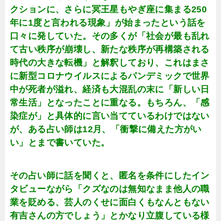
クションに、さらに冥王星もやぎ座に集まる250
年に1度と言われる現象」が始まったという話を
口々に発していた。その多くが「社会が最も乱れ
て古い秩序が崩壊し、新たな秩序が再構築される
時代の大きな転機」と解釈しており、これはまさ
に新型コロナウイルスによるパンデミックで世界
中が死者が溢れ、経済も大混乱の末に「新しい日
常生活」となったことに重なる。もちろん、「感
染症が」と具体的に言い当てているわけではない
が、ある占い師は12月、「衝撃に備えた方がい
い」とまで書いていた。
その占い師に話を聞くと、匿名を条件にしたイン
タビューながら「クズなのは無知なまま他人の職
業を貶める、芸人のくせに面白くもなんともない
有吉さんの方でしょう」とかなり立腹している様