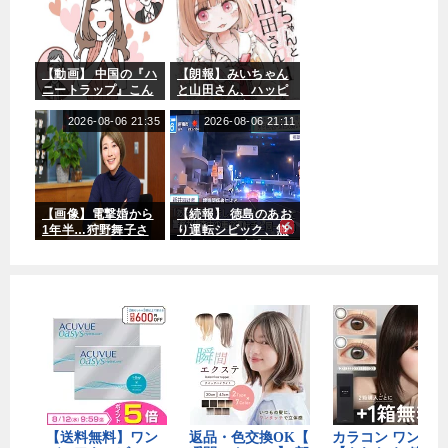
掲載
掲載
掲載
東
追
ア
完
った」
サイ
サイ
サイ
京
加
ム)
全
ト
ト
ト
国
発
移
「ず
「ず
「ず
掲載
際
表
籍
っと
っと
っと
サイ
【動画】 中国の『ハ
【朗報】みいちゃん
大
で
こい
こい
こい
ト
ニートラップ』こん
と山田さん、ハッピ
ぐ
ぐ
ぐ
FW
J2
獲
「ず
な娘に迫られるらし
ーエンド確定最後は
み」
み」
み」
佐
で
得
っと
いｗｗｗｗｗｗ
2026-08-06 21:35
ママに埋葬され
2026-08-06 21:11
川
は
し
こい
る・・・・・・・・
ぐ
・
洸
山
た
み」
介
形
こ
の
vs
と
来
町
を
【画像】電撃婚から
【続報】 徳島のあお
1年半…狩野舞子さ
り運転シビック、無
季
田
発
ん、黒ドレス姿の激
免許運転で逮捕され
加
な
表
変近影に衝撃！
るｗｗｗｗ
入
ど4
内
試
新
定
合
潟
を
追
の
発
加
下
表
部
掲載
組
サイ
「
織
ト
サ
出
「J
ポ
身
２サ