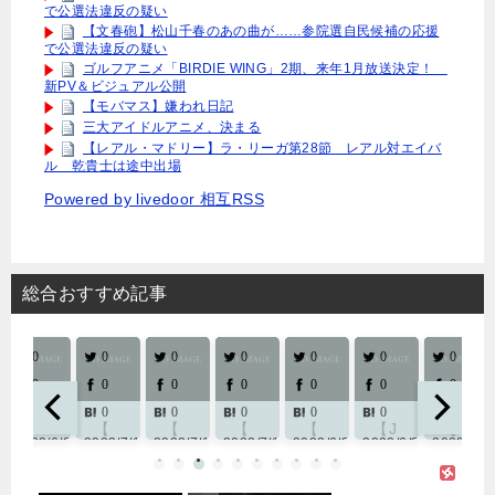
で公選法違反の疑い
【文春砲】松山千春のあの曲が……参院選自民候補の応援
で公選法違反の疑い
ゴルフアニメ「BIRDIE WING」2期、来年1月放送決定！
新PV＆ビジュアル公開
【モバマス】嫌われ日記
三大アイドルアニメ、決まる
【レアル・マドリー】ラ・リーガ第28節 レアル対エイバ
ル 乾貴士は途中出場
Powered by livedoor 相互RSS
総合おすすめ記事
0
0
0
0
0
0
0
0
0
0
0
0
0
0
0
0
0
0
0
0
0
【
【
【
【
【J
【
【J
2022/7/1
2022/7/1
2022/7/1
2022/6/30
2022/6/30
2022/6/29
2022/6/
試
予
東
予
リ
試
1】
合
告
京
告
ー
合
神
結
先
ヴ
先
グ
結
戸