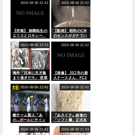
2026-08-06 22:42
2026-08-06 22:42
果
発
ェ
発
】
果
「
】
】
ル
】
「
】
難
202
202
デ
202
チ
202
し
2年
2年
ィ
2年
ャ
2年
い
7月
7月
】
7月
ン
6月
時
【悲報】 無職転生の
【動画】 昭和のCM
1日
2日
「
1日
ト
29
期
エリスとロキシー、
のセンスがガチでハ
(金)
(土)
東
(金)
解
日
に
変わり果てた姿で見
ンパねええええええ
◆v
◆v
国
◆v
禁
(水)
来
つかるｗｗｗｗｗ
2026-08-06 22:42
えええええ
2026-08-06 22:42
s
s
の
s
き
◆v
て
巨
巨
ル
巨
た
s
く
人
人
カ
人
ー
ヤ
れ
13
14
クｷ
13
」
ク
て
海外「日本に天才集
【画像】 川口市の新
回
回
ﾀー
回
声
ル
感
まり過ぎだろ」 逆境
人ナースさん、FC2
戦
戦
戦
出
ト
謝
すらチャンスに変え
に出たらかなり売れ
(マ
(マ
」
(マ
し
11
」
る日本人の本気の遊
2026-08-06 22:42
そう
2026-08-06 22:42
ツ
ツ
左
ツ
応
回
鳥
び心に世界から称賛
ダ
ダ
利
ダ
援
戦
栖
の声
ス
ス
き
ス
の
(マ
MF
タ
タ
の
タ
検
ツ
飯
ジ
ジ
187
ジ
証
ダ
野
敵チーム新人「あ
『あさイチ』給食の
ア
ア
cm
ア
試
ス
七
の...ボールにサイン
「ソフト麺」正式名
ム)
ム)
90k
ム)
合
タ
聖
下さい。母へのお土
称、うどんじゃなか
産にしたくて」大谷
2026-08-06 22:42
った… ネット「衝撃
2026-08-06 21:43
g
を
ジ
を
翔平「ダメだ」→
の事実」「知らなか