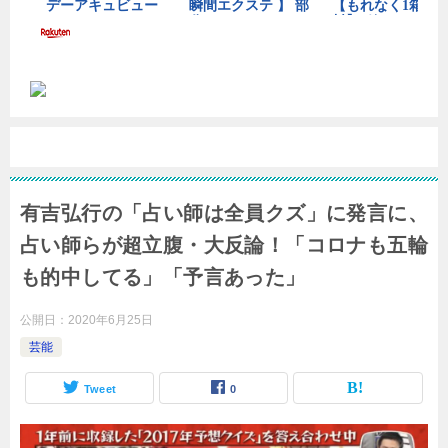
ー
群
ッカ
ー通
タ
馬
信」
ー
で
の
も
皆
プ
さ
レ
ん
ー
と
「
勝
苦
利
し
を
い
有吉弘行の「占い師は全員クズ」に発言に、
分
状
か
況
占い師らが超立腹・大反論！「コロナも五輪
ち
で
も的中してる」「予言あった」
合
も
え
チ
る
ー
公開日：
2020年6月25日
よ
ム
芸能
う
の
に
為
Tweet
0
」
に
走
掲載
っ
サイ