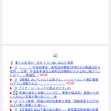
妻との生活が、夫をうつへ追い込んだ現実
（ ´_ゝ`）中道幹事長、食料品消費税2年間1%の閣議決定を
批判 → 記者「中道改革連合は食料品消費税ゼロを公約に掲げてい
たが？」→ 階猛氏「
NEW!
【朗報】みいちゃんと山田さん、ハッピーエンド確定最後
はママに埋葬される・・・・・・・・・
NEW!
アイナ・ジ・エンドの尻はタマランわ
36歳の彼女と結婚したいのに、家族が猛反対。家族から信
じられない言葉が飛び出した… 他
ドイツ検察、韓国の現代自動車を捜査「隠蔽装置を21万台
以上の車に搭載した疑い」
【文春砲】松山千春のあの曲が……参院選自民候補の応援