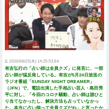
て
ト
闘
「J
い
２サ
ま
ッカ
ー通
す
信」
」
掲載
サイ
ト
「J
２サ
ッカ
ー通
信」
1:
2020/06/25(木) 14:25:53.64
有吉弘行の「占い師は全員クズ」に発言に、一部
占い師が猛反発している。有吉が5月24日放送の
ラジオ番組「SUNDAY NIGHT DREAMER」
（JFN）で、電話出演した手相占い芸人・島田秀
平に対し、「今回のコロナ騒動、占い師は誰ひと
り当てなかったし、解決方法も占っていなかっ
た。本当に占い師って全員クズだね」と言ったか