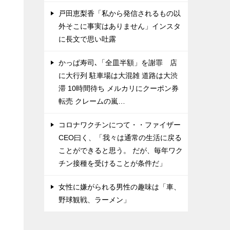
戸田恵梨香「私から発信されるもの以
外そこに事実はありません」インスタ
に長文で思い吐露
かっぱ寿司､「全皿半額」を謝罪 店
に大行列 駐車場は大混雑 道路は大渋
滞 10時間待ち メルカリにクーポン券
転売 クレームの嵐…
コロナワクチンにつて・・ファイザー
CEO曰く、「我々は通常の生活に戻る
ことができると思う。 だが、毎年ワク
チン接種を受けることが条件だ」
て
女性に嫌がられる男性の趣味は「車、
野球観戦、ラーメン」