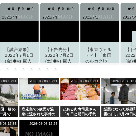
0
0
0
0
0
0
0
0
0
2022/7/1
2022/7/1
2022/6/30
2022
【予告先発】
【東京ヴェル
【予告先発】
【
2022年7月2日
ディ】「東国
2022年7月1日
「
(土)◆vs 巨人
のルカクｷﾀー
(金)◆vs 巨人
禁
14回戦 (マツ
」左利きの
13回戦 (マツ
出
ダスタジアム)
187cm90kg
ダスタジアム)
証
東京国際大
発
8-08 13:11
2026-08-08 13:11
2026-08-08 13:11
2026-08-08 13:
掲載サイト「ず
掲載サイト「ず
FW佐川洸介の
山
っとこいぐみ」
っとこいぐみ」
来季加入内定
ど
を発表
「サ
掲
ポーターの皆
サ
さんと勝利を
中国、橋の
鹿児島で5歳児が温
とある肉寿司屋さん
話題になった映画｢
分かち合える
一発で
泉に流された事件の
「今日と明日の予約
番出口｣､8月28日
ように」
ゼロ 当
末路・・・
が急に減ったんだけ
金曜ロードショー
でくっつ
8-08 12:33
2026-08-08 12:25
どなんで！？」 →
地上波初放送
「正常
最悪の原因が判明し
掲載サイト「J２
題はな
て泣く・・・
サッカー通信」