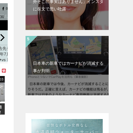
外そこに事実はありません」インスタ
に長文で思い吐露
0
0
0
0
0
0
0
0
0
0
0
/6/30
2022/6/29
2022/6/29
2022/6/28
Jリーグ】
【試合結果】
【J1】神戸
【予告先発
チャント解
2022年6月29
「難しい時期
2022年6月
きたー」声
日(水)◆vs ヤ
に来てくれて
日(水)◆vs
日本車の新車ではカーナビが消滅する
し応援の検
クルト 11回戦
感謝」鳥栖
クルト 11
事が判明
試合を追加
(マツダスタジ
MF飯野七聖を
(マツダス
表
J2では
アム)
完全移籍で獲
アム)
03
形vs町田な
得したことを
掲載サイト「ず
掲載サイト
4試合追加
発表
新潟の
っとこいぐみ」
っとこいぐ
下部組織出身
載サイト「J２
群馬でもプレ
ッカー通信」
ー「苦しい状
8
況でも チーム
の
の為に走って
で
闘います」
掲載サイト「J２