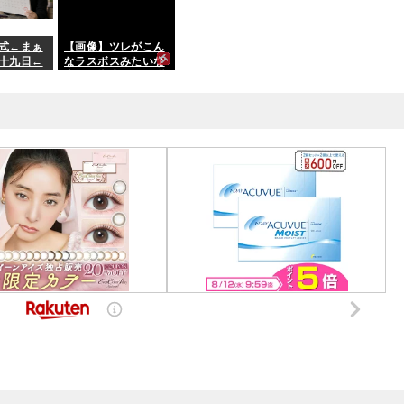
式←まぁ
【画像】ツレがこん
十九日←
なラスボスみたいな
ろ
痛服で街歩くって聞
かないんやが、ガチ
で勘弁して欲しい