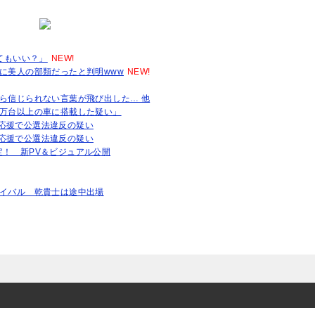
てもいい？」
NEW!
に美人の部類だったと判明www
NEW!
ら信じられない言葉が飛び出した… 他
1万台以上の車に搭載した疑い」
応援で公選法違反の疑い
応援で公選法違反の疑い
決定！ 新PV＆ビジュアル公開
エイバル 乾貴士は途中出場