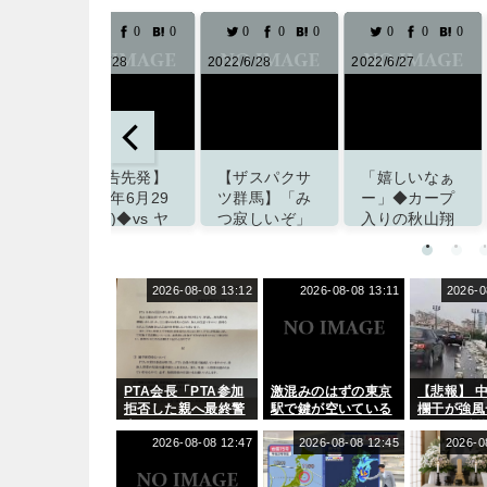
0
0
0
0
0
0
0
0
0
2022/6/28
2022/6/27
2022/7/1
【ザスパクサ
「嬉しいなぁ
【試合結果】
ツ群馬】「み
ー」◆カープ
2022年7月1日
つ寂しいぞ」
入りの秋山翔
(金)◆vs 巨人
DF光永祐也が
吾を鈴木誠也
13回戦 (マツ
関東1部
が歓迎！古巣
ダスタジアム)
VONDS市原
への入団に
2026-08-08 13:12
2026-08-08 13:11
2026-0
掲載サイト「ず
FCに期限付き
「暴れてくだ
っとこいぐみ」
移籍すること
さい」とのお
を発表「選手
願いも
として前向き
掲載サイト「ず
にチャレンジ
PTA会長「PTA参加
激混みのはずの東京
【悲報】 
っとこいぐみ」
をしていきた
拒否した親へ最終警
駅で鍵が空いている
欄干が強風
い」
告。こうなってもい
コインロッカーが散
粉々に 鉄筋
い？」
2026-08-08 12:47
見、「ラッキー」と
2026-08-08 12:45
局「接着剤
2026-0
思って中を確認して
けただけ」
掲載サイト「J２
みると……
で、品質問
サッカー通信」