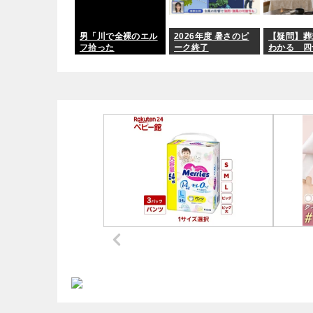
い」
男「川で全裸のエル
2026年度 暑さのピ
【疑問】葬
フ拾った
ーク終了
わかる 四
いらねぇだ