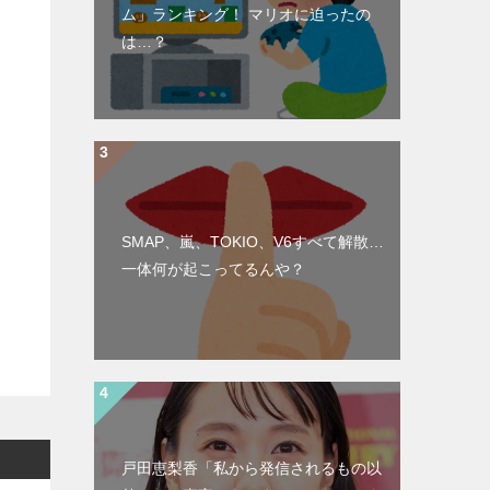
ム」ランキング！ マリオに迫ったの
は…？
SMAP、嵐、TOKIO、V6すべて解散…
一体何が起こってるんや？
戸田恵梨香「私から発信されるもの以