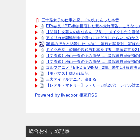
三十路女子の仕事と恋、その先にあった本音
PTA会長「PTA参加拒否した親へ最終警告。こうなっ
【悲報】女芸人の吉住さん（36）、メイクしたら普通
アメリカが朝鮮戦争で勝つにはどうしたらいいのか？
36歳の彼女と結婚したいのに、家族が猛反対。家族か
ドイツ検察、韓国の現代自動車を捜査「隠蔽装置を2
【文春砲】松山千春のあの曲が……参院選自民候補の
【文春砲】松山千春のあの曲が……参院選自民候補の
ゴルフアニメ「BIRDIE WING」2期、来年1月放送
【モバマス】嫌われ日記
三大アイドルアニメ、決まる
【レアル・マドリー】ラ・リーガ第28節 レアル対
Powered by livedoor 相互RSS
総合おすすめ記事